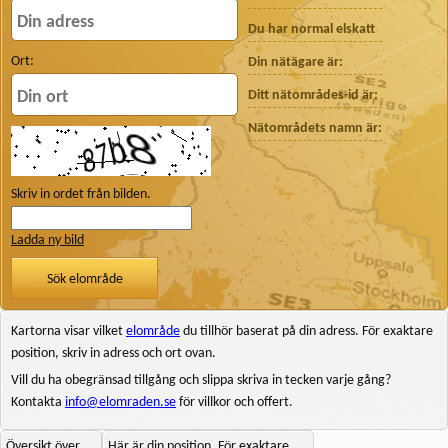
Du har
normal
elskatt
Ort:
Din nätägare är:
Ditt nätområdes-id är:
Nätområdets namn är:
Skriv in ordet från bilden.
Ladda ny bild
Sök elområde
Kartorna visar vilket
elområde
du tillhör baserat på din
adress
. För exaktare
position, skriv in adress och ort ovan.
Vill du ha obegränsad tillgång och slippa skriva in tecken varje gång?
Kontakta
info@elomraden.se
för villkor och offert.
Översikt över
Här är din position. För exaktare